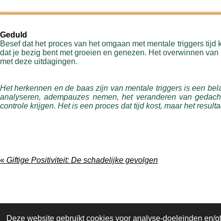
Geduld
Besef dat het proces van het omgaan met mentale triggers tijd ko
dat je bezig bent met groeien en genezen. Het overwinnen van m
met deze uitdagingen.
Het herkennen en de baas zijn van mentale triggers is een bel
analyseren, adempauzes nemen, het veranderen van gedacht
controle krijgen. Het is een proces dat tijd kost, maar het resul
«
Giftige Positiviteit: De schadelijke gevolgen
Deze website gebruikt cookies voor analyse-doeleinden en/of 
I
F
T