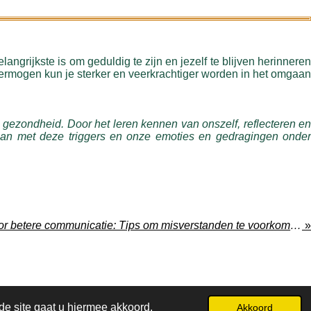
angrijkste is om geduldig te zijn en jezelf te blijven herinneren
vermogen kun je sterker en veerkrachtiger worden in het omgaan
 gezondheid. Door het leren kennen van onszelf, reflecteren en
an met deze triggers en onze emoties en gedragingen onder
Vermijd aannames voor betere communicatie: Tips om misverstanden te voorkomen
»
de site gaat u hiermee akkoord.
Akkoord