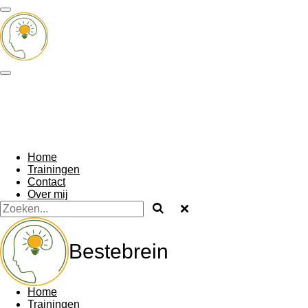
Ga
direct
naar
de
hoofdinhoud
Home
Trainingen
Contact
Over mij
Bestebrein
Home
Trainingen