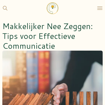
Ga
direct
naar
de
Makkelijker Nee Zeggen:
hoofdinhoud
Tips voor Effectieve
Communicatie