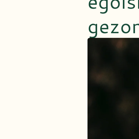
egoïs
gezo