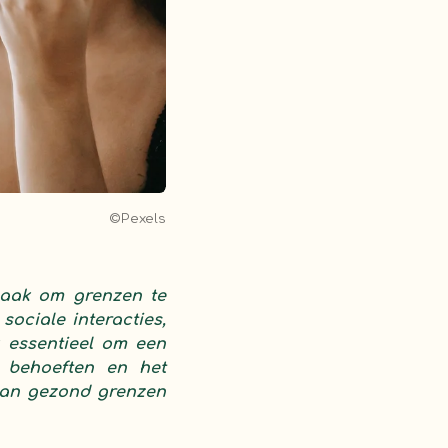
©Pexels
zaak om grenzen te
sociale interacties,
k essentieel om een
 behoeften en het
 van gezond grenzen