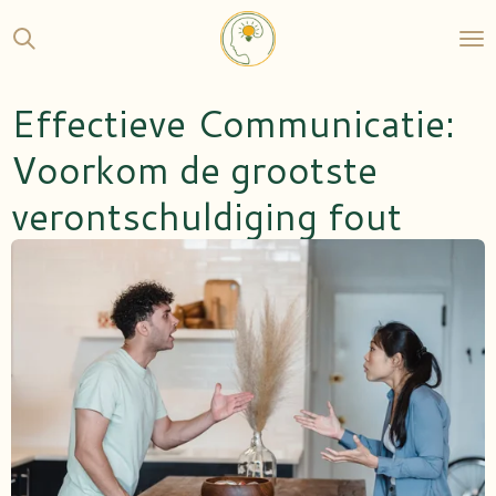
Ga
direct
naar
de
Effectieve Communicatie:
hoofdinhoud
Voorkom de grootste
verontschuldiging fout