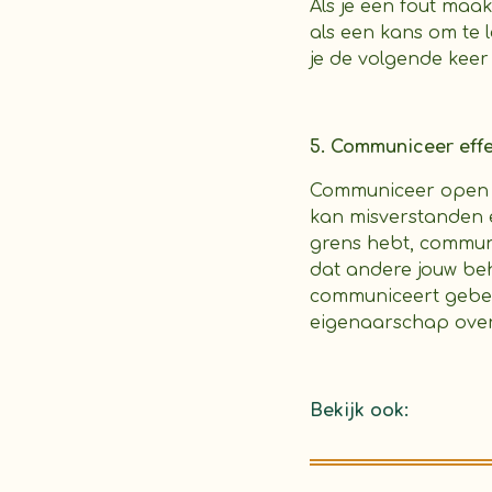
Als je een fout maa
als een kans om te l
je de volgende kee
5. Communiceer effe
Communiceer open en
kan misverstanden 
grens hebt, communi
dat andere jouw beh
communiceert gebeur
eigenaarschap over 
Bekijk ook: