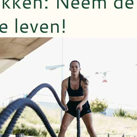
kken: Neem de 
e leven!