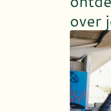
ontde
over j