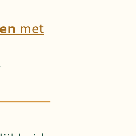
en
met
s