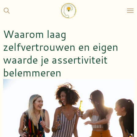
Ga
direct
naar
de
Waarom laag
hoofdinhoud
zelfvertrouwen en eigen
waarde je assertiviteit
belemmeren