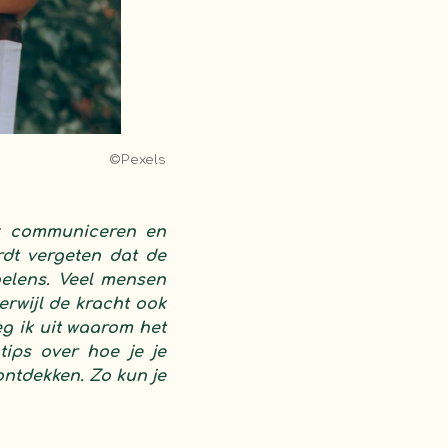
©Pexels
ijk communiceren en
rdt vergeten dat de
voelens. Veel mensen
erwijl de kracht ook
eg ik uit waarom het
tips over hoe je je
ontdekken.
Zo kun je