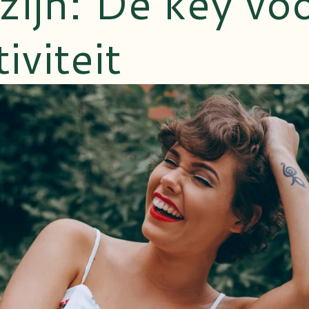
 zijn: De key vo
iviteit