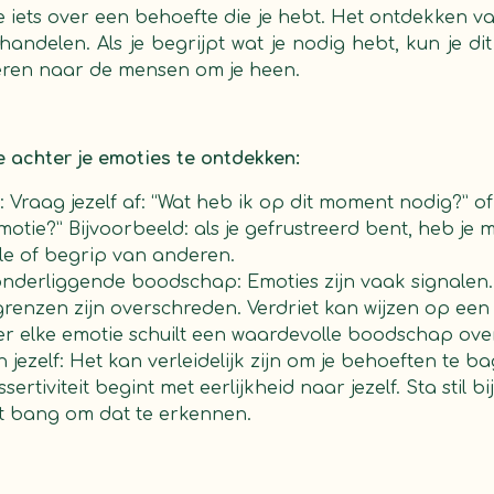
je iets over een behoefte die je hebt. Het ontdekken v
f handelen. Als je begrijpt wat je nodig hebt, kun je di
ren naar de mensen om je heen.
 achter je emoties te ontdekken:
n: Vraag jezelf af: “Wat heb ik op dit moment nodig?” of
otie?” Bijvoorbeeld: als je gefrustreerd bent, heb je 
e of begrip van anderen.
onderliggende boodschap: Emoties zijn vaak signalen
e grenzen zijn overschreden. Verdriet kan wijzen op ee
er elke emotie schuilt een waardevolle boodschap over
n jezelf: Het kan verleidelijk zijn om je behoeften te ba
rtiviteit begint met eerlijkheid naar jezelf. Sta stil bi
t bang om dat te erkennen.