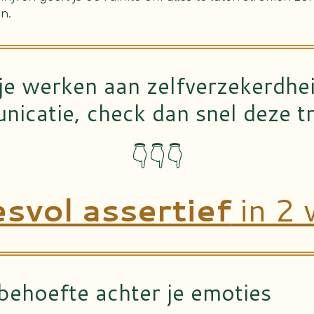
n.
 je werken aan
zelfverzekerdhe
icatie, check dan snel deze tr
👇👇👇
svol assertief
in 2 
behoefte achter je emoties