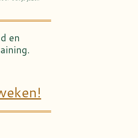
id en
aining.
weken!