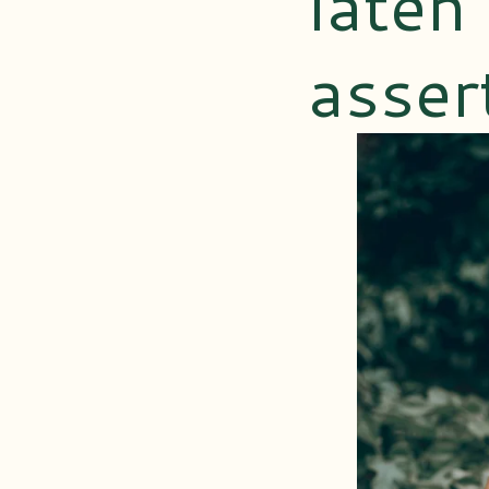
laten
assert