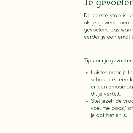
Je gevoele
De eerste stap is le
als je gewend bent
gevoelens pas wann
eerder je een emoti
Tips om je gevoelen
Luister naar je l
schouders, een k
er een emotie aan
dit je vertelt.
Stel jezelf de vr
voel me boos," o
je dat het er is.