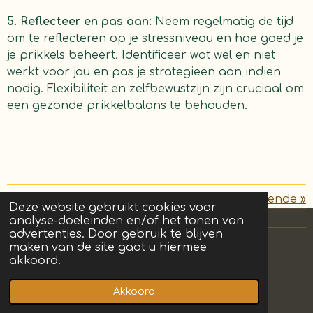
5. Reflecteer en pas aan:
Neem regelmatig de tijd
om te reflecteren op je stressniveau en hoe goed je
je prikkels beheert. Identificeer wat wel en niet
werkt voor jou en pas je strategieën aan indien
nodig. Flexibiliteit en zelfbewustzijn zijn cruciaal om
een gezonde prikkelbalans te behouden.
«
Vorige
Volgende
»
Deze website gebruikt cookies voor
analyse-doeleinden en/of het tonen van
advertenties. Door gebruik te blijven
maken van de site gaat u hiermee
akkoord.
I
F
T
n
a
i
Akkoord
© 2023 - 2026 Bestebrein
s
c
k