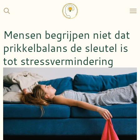
Ga
direct
naar
de
Mensen begrijpen niet dat
hoofdinhoud
prikkelbalans de sleutel is
tot stressvermindering