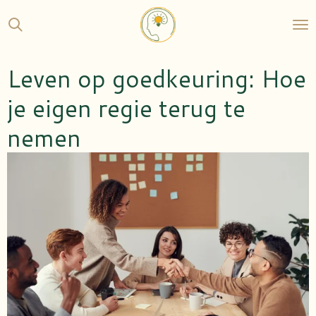
Ga
direct
naar
de
Leven op goedkeuring: Hoe
hoofdinhoud
je eigen regie terug te
nemen