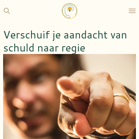
Ga
direct
naar
de
Verschuif je aandacht van
hoofdinhoud
schuld naar regie