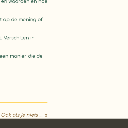
n en waarden en hoe
bt op de mening of
 Verschillen in
 een manier die de
Gedrag stuurt gedrag: Ook als je niets doet
»