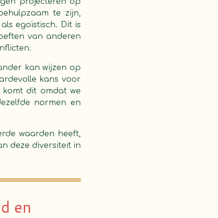
ngen projecteren op
behulpzaam te zijn,
s egoïstisch. Dit is
oeften van anderen
flicten.
ander kan wijzen op
ardevolle kans voor
k komt dit omdat we
dezelfde normen en
erde waarden heeft,
deze diversiteit in
id en