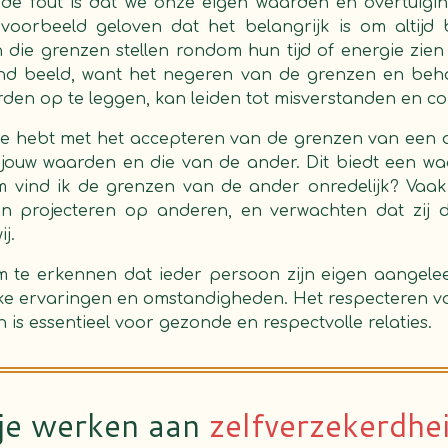
e fout is dat we onze eigen waarden en overtuigi
jvoorbeeld geloven dat het belangrijk is om altijd 
ie grenzen stellen rondom hun tijd of energie zien al
end beeld, want het negeren van de grenzen en beh
en op te leggen, kan leiden tot misverstanden en con
eite hebt met het accepteren van de grenzen van een 
n jouw waarden en die van de ander. Dit biedt een wa
rom vind ik de grenzen van de ander onredelijk? Vaa
n projecteren op anderen, en verwachten dat zij 
j.
om te erkennen dat ieder persoon zijn eigen aangele
e ervaringen en omstandigheden. Het respecteren van 
is essentieel voor gezonde en respectvolle relaties.
 je werken aan
zelfverzekerdhe