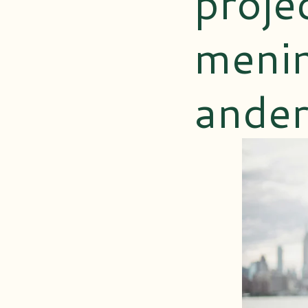
proje
menin
ande