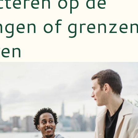
cteren op de
gen of grenzen
ren