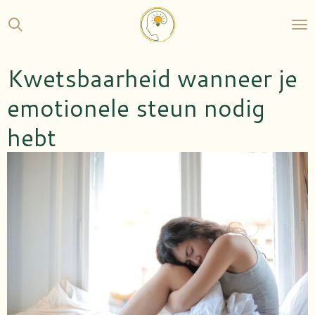
Ga
direct
naar
de
Kwetsbaarheid wanneer je
hoofdinhoud
emotionele steun nodig
hebt