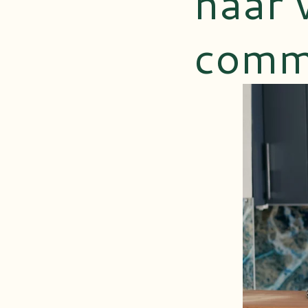
naar 
comm