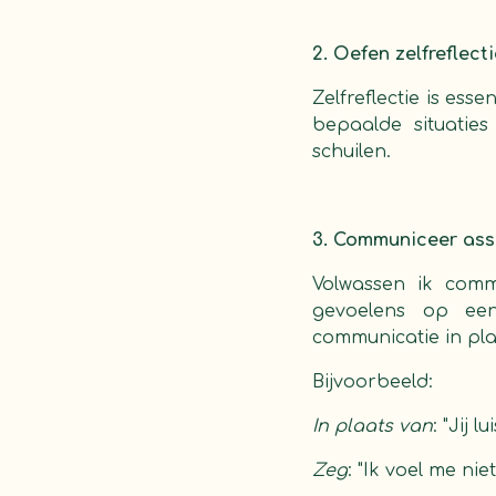
2. Oefen zelfreflect
Zelfreflectie is es
bepaalde situatie
schuilen.
3. Communiceer ass
Volwassen ik commu
gevoelens op een 
communicatie in plaa
Bijvoorbeeld:
In plaats van
: "Jij 
Zeg
: "Ik voel me ni