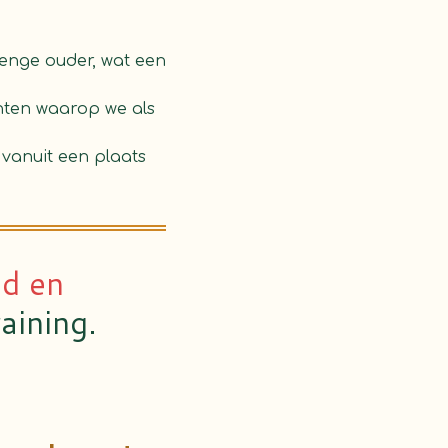
enge ouder, wat een
nten waarop we als
vanuit een plaats
id en
aining.