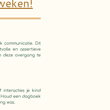
weken!
k communicatie. Dit
olle en assertieve
om deze overgang te
interacties je kind
n. Houd een dagboek
ing was.