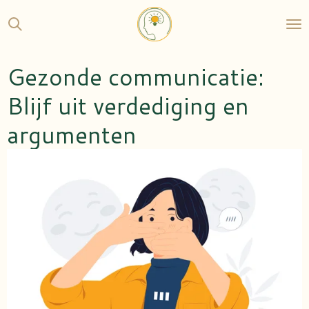
Ga
direct
naar
de
Gezonde communicatie:
hoofdinhoud
Blijf uit verdediging en
argumenten