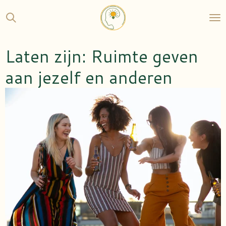
Ga
direct
naar
de
Laten zijn: Ruimte geven
hoofdinhoud
aan jezelf en anderen