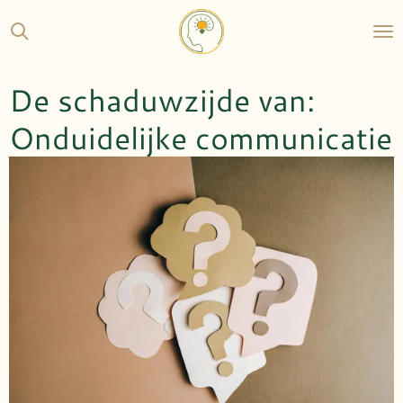
Ga
direct
naar
de
De schaduwzijde van:
hoofdinhoud
Onduidelijke communicatie