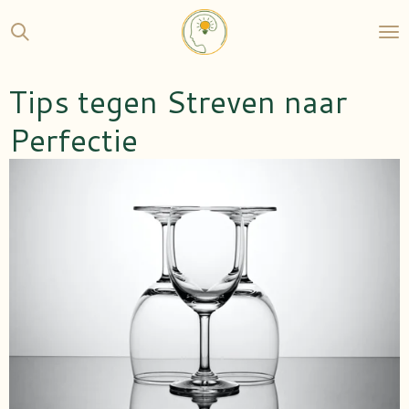
Ga
direct
naar
de
Tips tegen Streven naar
hoofdinhoud
Perfectie