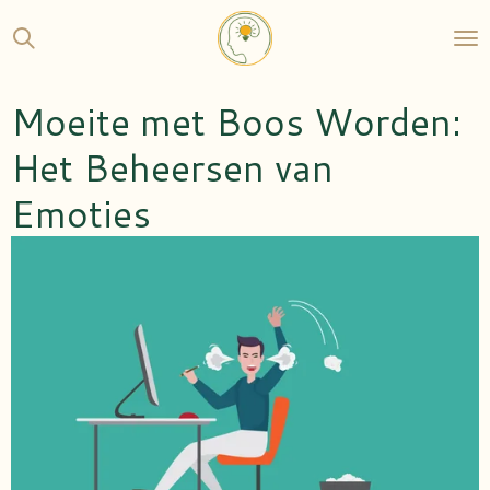
Ga
direct
naar
de
Moeite met Boos Worden:
hoofdinhoud
Het Beheersen van
Emoties