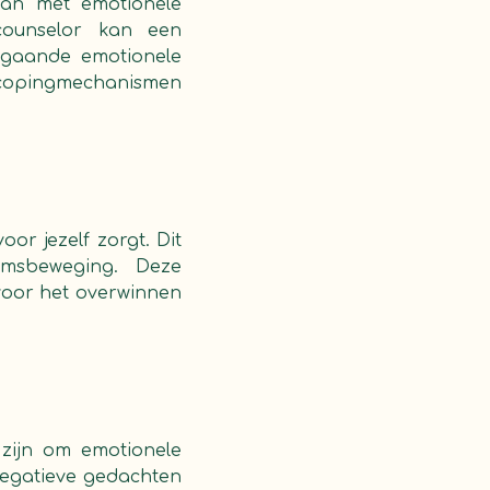
aan met emotionele
counselor kan een
epgaande emotionele
e copingmechanismen
or jezelf zorgt. Dit
amsbeweging. Deze
 voor het overwinnen
 zijn om emotionele
 negatieve gedachten