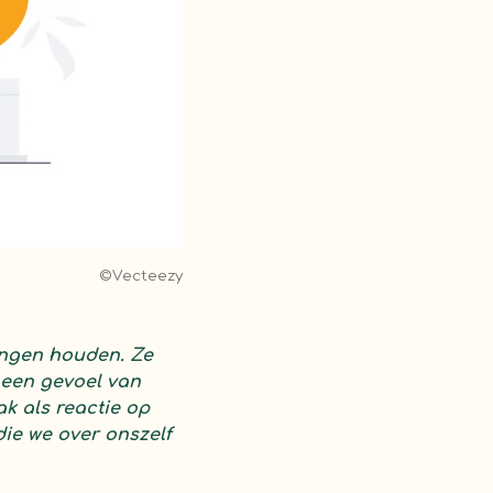
©Vecteezy
angen houden. Ze
 een gevoel van
k als reactie op
die we over onszelf