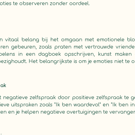
moties te observeren zonder oordeel.
an vitaal belang bij het omgaan met emotionele bl
eren gebeuren, zoals praten met vertrouwde vrienden 
oelens in een dagboek opschrijven, kunst maken
bezighoudt. Het belangrijkste is om je emoties niet te
aak
t negatieve zelfspraak door positieve zelfspraak te g
eve uitspraken zoals "Ik ben waardevol" en "Ik ben in
rken en je helpen negatieve overtuigingen te vervange