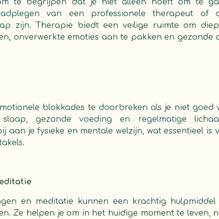
 om te begrijpen dat je niet alleen hoeft om te g
aadplegen van een professionele therapeut of 
ap zijn. Therapie biedt een veilige ruimte om di
nen, onverwerkte emoties aan te pakken en gezond
emotionele blokkades te doorbreken als je niet goed vo
slaap, gezonde voeding en regelmatige licha
j aan je fysieke en mentale welzijn, wat essentieel is
akels.
editatie
ngen en meditatie kunnen een krachtig hulpmiddel
ten. Ze helpen je om in het huidige moment te leven,