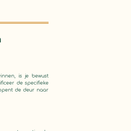
n
nnen, is je bewust
iceer de specifieke
 opent de deur naar