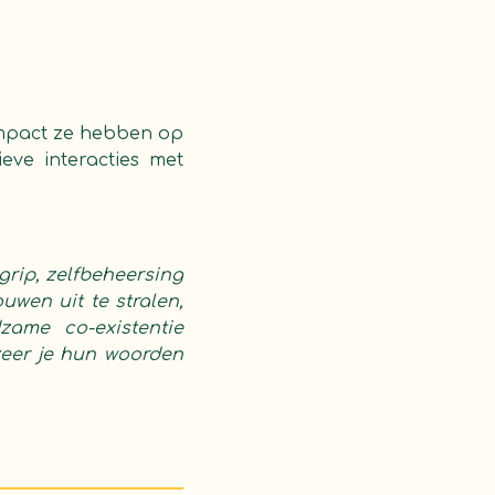
 impact ze hebben op
ieve interacties met
ip, zelfbeheersing
ouwen uit te stralen,
ame co-existentie
ezeer je hun woorden