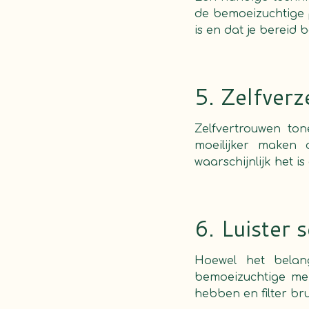
de bemoeizuchtige 
is en dat je bereid 
5. Zelfverz
Zelfvertrouwen to
moeilijker maken 
waarschijnlijk het i
6. Luister s
Hoewel het belan
bemoeizuchtige men
hebben en filter br