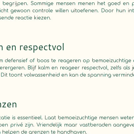
 te begrijpen. Sommige mensen menen het goed en p
licht gewoon controle willen uitoefenen. Door hun int
ende reactie kiezen.
lm en respectvol
k om defensief of boos te reageren op bemoeizuchtig
verergeren. Blijf kalm en reageer respectvol, zelfs als 
 Dit toont volwassenheid en kan de spanning vermind
nzen
atie is essentieel. Laat bemoeizuchtige mensen weten
en privé zijn. Vriendelijk maar vastberaden aangeve
an helpen de grenzen te handhaven.