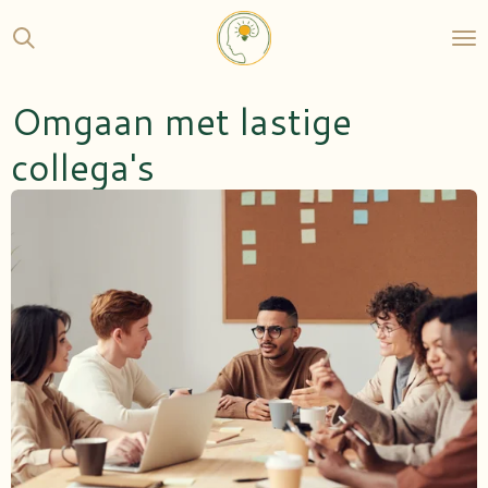
Ga
direct
naar
de
Omgaan met lastige
hoofdinhoud
collega's