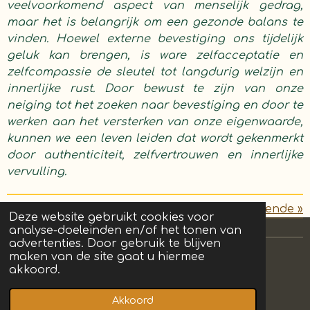
veelvoorkomend aspect van menselijk gedrag,
maar het is belangrijk om een gezonde balans te
vinden. Hoewel externe bevestiging ons tijdelijk
geluk kan brengen, is ware zelfacceptatie en
zelfcompassie de sleutel tot langdurig welzijn en
innerlijke rust. Door bewust te zijn van onze
neiging tot het zoeken naar bevestiging en door te
werken aan het versterken van onze eigenwaarde,
kunnen we een leven leiden dat wordt gekenmerkt
door authenticiteit, zelfvertrouwen en innerlijke
vervulling.
«
Vorige
Volgende
»
Deze website gebruikt cookies voor
analyse-doeleinden en/of het tonen van
advertenties. Door gebruik te blijven
maken van de site gaat u hiermee
akkoord.
I
F
T
n
a
i
Akkoord
© 2023 - 2026 Bestebrein