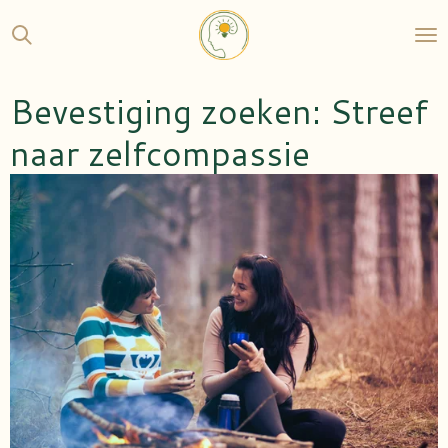
Ga
direct
naar
de
Bevestiging zoeken: Streef
hoofdinhoud
naar zelfcompassie